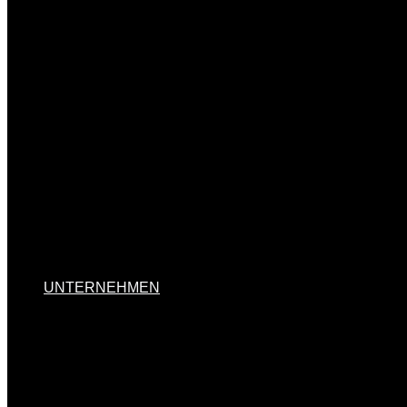
MENÜ UMSCHALTEN
UNTERNEHMEN
MENÜ UMSCHALTEN